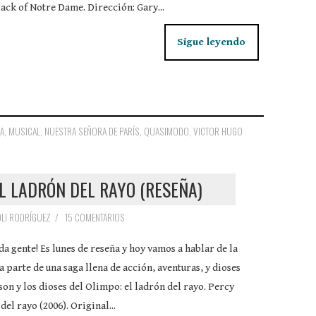
ck of Notre Dame. Dirección: Gary...
Sigue leyendo
A
,
MUSICAL
,
NUESTRA SEÑORA DE PARÍS
,
QUASIMODO
,
VICTOR HUGO
L LADRÓN DEL RAYO (RESEÑA)
LI RODRÍGUEZ
/
15 COMENTARIOS
da gente! Es lunes de reseña y hoy vamos a hablar de la
 parte de una saga llena de acción, aventuras, y dioses
son y los dioses del Olimpo: el ladrón del rayo. Percy
del rayo (2006). Original...