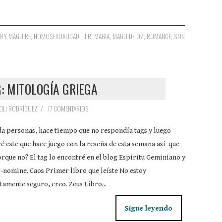
RY MAGUIRE
,
HOMOSEXUALIDAD
,
LIIR
,
MAGIA
,
MAGO DE OZ
,
ROMANCE
,
SON
: MITOLOGÍA GRIEGA
OLI RODRÍGUEZ
/
17 COMENTARIOS
a personas, hace tiempo que no respondía tags y luego
é este que hace juego con la reseña de esta semana así que
orque no? El tag lo encontré en el blog Espiritu Geminiano y
-nomine. Caos Primer libro que leíste No estoy
amente seguro, creo. Zeus Libro...
Sigue leyendo