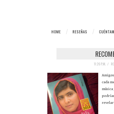
HOME
RESEÑAS
CUÉNTAM
RECOME
11:26 P.M.
/
R
Amigos,
cada me
música 
podrían
revelar