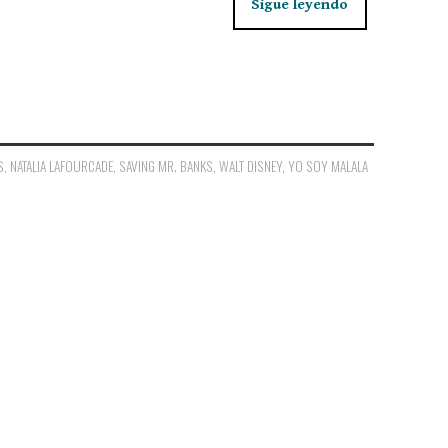
Sigue leyendo
S
,
NATALIA LAFOURCADE
,
SAVING MR. BANKS
,
WALT DISNEY
,
YO SOY MALALA