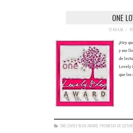
ONE L
12:49 A.M.
/
R
¡Hey qu
y me ll
de lect
Lovely 
que les 
ONE LOVELY BLOG AWARD
,
PROMESAS DE LECTUR