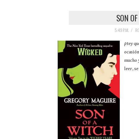
SON OF
5:49 P.M.
/
RO
¡Hey qu
ocasión
mucho y
leer, 