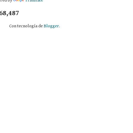
red by
Translate
68,487
Con tecnología de
Blogger
.