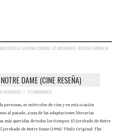
SMA ESTRELLA
,
LA DIVINA COMEDIA
,
LES MISERABLES
,
NUESTRA SEÑORA DE
 NOTRE DAME (CINE RESEÑA)
LI RODRÍGUEZ
/
11 COMENTARIOS
a personas, es miércoles de cine y en esta ocasión
mos al pasado, a una de las adaptaciones literarias
s más queridas de todos los tiempos: El Jorobado de Notre
l jorobado de Notre Dame (1996). Título Original: The