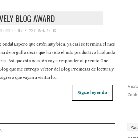
OVELY BLOG AWARD
OLI RODRÍGUEZ
/
23 COMENTARIOS
e onda! Espero que estén muy bien, ya casi se termina el mes
ena de orgullo decir que ha sido el más productivo hablando
uras. Así que esta ocasión voy a responder al premio One
Blog que me entrego Víctor del Blog Promesas de lectura y
sugiero que vayan a visitarlo...
Visi
Sigue leyendo
Coobi
A