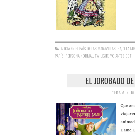
ALICIA EN EL PAÍS DE LAS MARAVILLAS
,
BAJO LA MI
PARÍS
,
PERSONA NORMAL
,
TWILIGHT
,
YO ANTES DE TI
EL JOROBADO DE
11:11 A.M.
/
RO
Que ond
viajare
animada
Dame. E