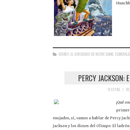
Hunchba
DISNEY
,
EL JOROBADO DE NOTRE DAME
,
ESMERALD
PERCY JACKSON: E
11:13 P.M.
/
RO
¡Qué on
primera
enojados, sí, vamos a hablar de Percy Jack
Jackson y los dioses del Olimpo: El ladrón 