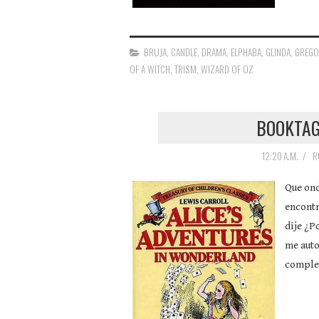
BRUJA
,
CANDLE
,
DRAMA
,
ELPHABA
,
GLINDA
,
GREGO
OF A WITCH
,
TRISM
,
WIZARD OF OZ
BOOKTAG
12:20 A.M.
/
R
Que ond
encontr
dije ¿P
me auto
complet